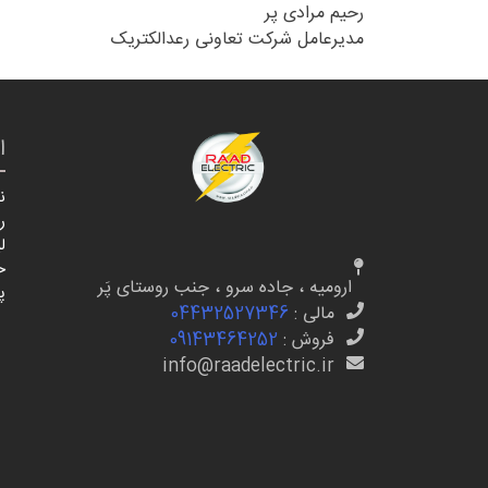
رحیم مرادی پر
مدیرعامل شرکت تعاونی رعدالکتریک
ا
ن
ر
ل
خ
ارومیه ، جاده سرو ، جنب روستای پَر
پ
مالی :
04432527346
فروش :
09143464252
info@raadelectric.ir