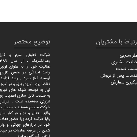
رتباط با مشتریان
توضیح مختصر
ظر سنجی
شرکت تعاونی سیم و کابل
رعدالکتریک ، از سال 
ضایت مشتری
فعالیت خود را به عنوان اولین
یست قیمت
واحد احداثی در بخش نازلوی
دمات پس از فروش
ارومیه آغاز نمود . رشد فزاینده
یگیری سفارش
تقاضا برای نیروی برق و در نتیجه
نیاز به توسعه شبکه های توزیع
به صنعت کابل سازی اهمیت روز
افزونی بخشیده است . کارکنان
شرکت مصمم هستند با حضور در
رقابتی فعال و موثر در کنار سایر
رقبا حرکت کرده وبا حضور فعالانه
خود در بازارهای جهانی و وارد
شدن در عرصه صادرات در جهت
اعتلای آن گام بردارند .